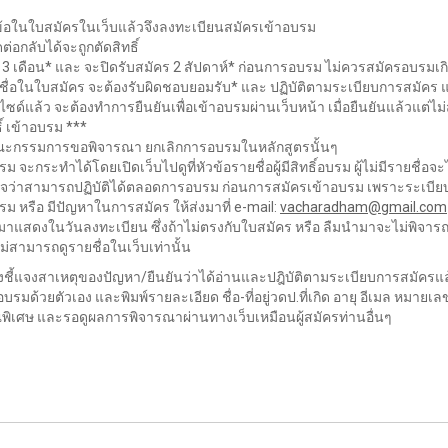
กข้อในใบสมัครในเว็บแล้วจึงลงทะเบียนสมัครเข้าอบรม
่อกลับได้จะถูกตัดสิทธิ์
เดือน* และ จะปิดรับสมัคร 2 สัปดาห์* ก่อนการอบรม ไม่ควรสมัครอบรมเกิน 3 ค
ีชื่อในใบสมัคร จะต้องรับผิดชอบยอมรับ* และ ปฏิบัติตามระเบียบการสมัค
ซด์แล้ว จะต้องทำการยืนยันเพื่อเข้าอบรมผ่านเว็บหน้า เมื่อยืนยันแล้วแต่ไ
ิ์ เข้าอบรม ***
าน คณะกรรมการขอพิจารณา ยกเลิกการอบรมในหลักสูตรนั้นๆ
 จะกระทำได้โดยเปิดเว็บไปดูที่หัวข้อรายชื่อผู้มีสิทธิ์อบรม ผู้ไม่มีรายชื่อจะ
่ใจว่าสามารถปฏิบัติได้ตลอดการอบรม ก่อนการสมัครเข้าอบรม เพราะระเบียบแ
รม หรือ มีปัญหาในการสมัคร ให้ส่งมาที่ e-mail:
vacharadham@gmail.com
าแสดงในวันลงทะเบียน ซึ่งถ้าไม่ตรงกับใบสมัคร หรือ ลืมนำมาจะไม่พิจา
ไม่สามารถดูรายชื่อในเว็บเท่านั้น
องชี้แจงสาเหตุของปัญหา/ยืนยันว่าได้อ่านและปฎิบัติตามระเบียบการสมัคร
รมด้วยตัวเอง และพิมพ์รายละเอียด ชื่อ-ที่อยู่วดป.ที่เกิด อายุ อีเมล ห
พิเศษ และรอดูผลการพิจารณาผ่านทางเว็บเหมือนผู้สมัครท่านอื่นๆ