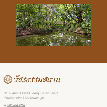
213-31 ถนนนครชัยศรี - ดอนตูม ตำบลห้วยพลู
อำเภอนครชัยศรี จังหวัดนครปฐม
080-620-2266