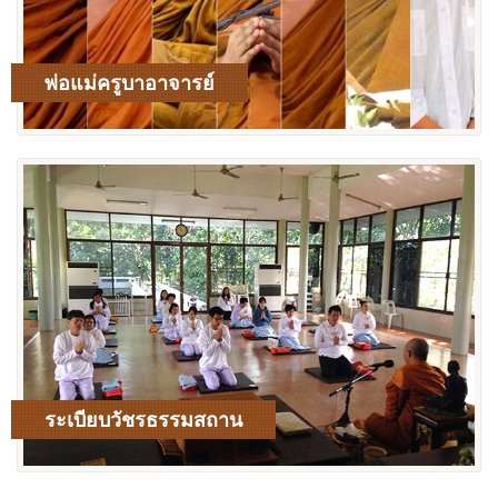
พ่อแม่ครูบาอาจารย์
เพิ่มเติม
ระเบียบวัชรธรรมสถาน
เพิ่มเติม