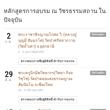
หลักสูตรการอบรม ณ วัชรธรรมสถาน ใน
ปัจจุบัน
2
พระราชวชิรญาณโกศล วิ. (หลวงปู่
ปิดรับสมัคร
บุญมี ธัมมรโต) วัดป่าศรัทธาถวาย
ก.พ.
(วัดถ้ำเต่า) จ.อุดรธานี
2 - 4 กุมภาพันธ์ 2567
ตรวจสอบรายชื่อผู้มีสิทธิ์เข้ารับการอบรม
29
พระครูนิรมิตวิทยากร(วิทยา กิจฺจ
ปิดรับสมัคร
วิชฺโช) วัดป่าดอยแสงธรรมญาณ
มี.ค.
สัมปันโน จ.เชียงใหม่
29 - 31 มีนาคม 2567
ตรวจสอบรายชื่อผู้มีสิทธิ์เข้ารับการอบรม